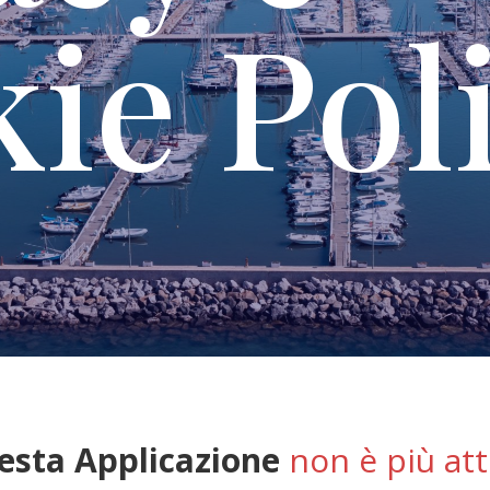
ie Pol
esta Applicazione
non è più att