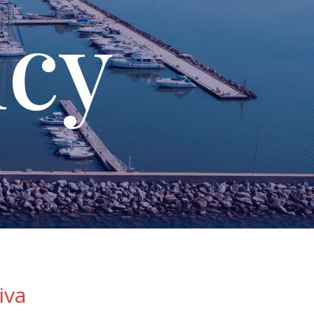
icy
iva