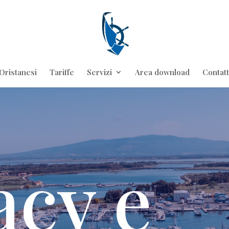
Oristanesi
Tariffe
Servizi
Area download
Contatt
acy e